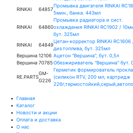
Промывка двигателя RINKAI RC18
RINKAI
64857
5мин., банка. 443мл
Промывка радиатора и сист.
RINKAI
64860
охлаждения RINKAI RC1902 / 10ми
бут. 325мл
Цетан-корректор RINKAI RC1606 
RINKAI
64849
диз.топлива, бут. 325мл
Вершина
12106
Ацетон "Вершина", бут. 0,5л
Вершина
70785
Обезжириватель "Вершина" бут. 
Герметик формирователь прокл
GM-
RE.PARTS
(силикон RTV, 200 мл, картридж
G226
226г,термостойкий,серый,автоп
Главная
Каталог
Новости и акции
Оплата и доставка
О нас