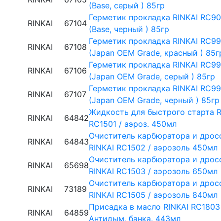
(Base, серый ) 85гр
Герметик прокладка RINKAI RC90
RINKAI
67104
(Base, черный ) 85гр
Герметик прокладка RINKAI RC99
RINKAI
67108
(Japan OEM Grade, красный ) 85г
Герметик прокладка RINKAI RC99
RINKAI
67106
(Japan OEM Grade, серый ) 85гр
Герметик прокладка RINKAI RC99
RINKAI
67107
(Japan OEM Grade, черный ) 85гр
Жидкость для быстрого старта R
RINKAI
64842
RC1501 / аэроз. 450мл
Очиститель карбюратора и дрос
RINKAI
64843
RINKAI RC1502 / аэрозоль 450мл
Очиститель карбюратора и дрос
RINKAI
65698
RINKAI RC1503 / аэрозоль 650мл
Очиститель карбюратора и дрос
RINKAI
73189
RINKAI RC1505 / аэрозоль 840мл
Присадка в масло RINKAI RC1803
RINKAI
64859
Антидым, банка. 443мл