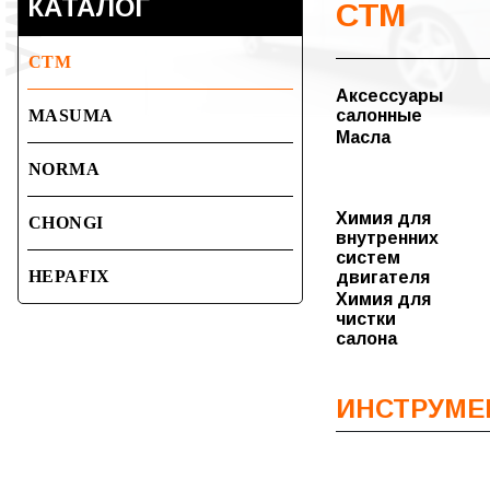
КАТАЛОГ
СТМ
СТМ
Аксессуары
MASUMA
салонные
Ароматизаторы
Масла
Оплетка на
IDEMITSU
NORMA
руль
Устройства в
прикуриватель
Химия для
CHONGI
внутренних
Чехлы,
систем
накидки
HEPAFIX
двигателя
Химия для
чистки
салона
ИНСТРУМ