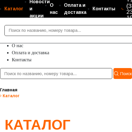
+
Новости
О
Оплата и
(3
Каталог
и
Контакты
2
нас
доставка
акции
1
Каталог
Новости и акции
О нас
Оплата и доставка
Контакты
Поиск
Главная
Каталог
КАТАЛОГ