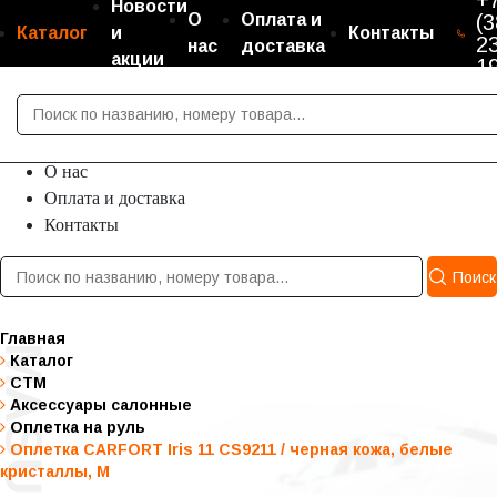
+
Новости
О
Оплата и
(3
Каталог
и
Контакты
2
нас
доставка
акции
1
Каталог
Новости и акции
О нас
Оплата и доставка
Контакты
Поиск
Главная
Каталог
СТМ
Аксессуары салонные
Оплетка на руль
Оплетка CARFORT Iris 11 CS9211 / черная кожа, белые
кристаллы, М